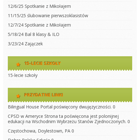
12/6/25 Spotkanie z Mikołajem
11/15/25 ślubowanie pierwszoklasistów
12/7/24 Spotkanie z Mikołajem
5/18/24 Bal 8 klasy & ILO
3/23/24 Zajączek
15-LECIE SZKOŁY
15-lecie szkoły
PRZYDATNE LINKI
Bilingual House
Portal poświęcony dwujęzyczności. 0
CPSD w Ameryce
Strona ta poświęcona jest polonijnej
edukacji na Wschodnim Wybrzeżu Stanów Zjednoczonych. 0
Częstochowa, Doylestown, PA
0