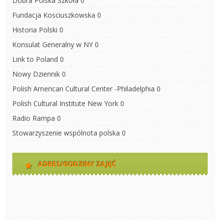
Dobra Polska Szkoła
0
Fundacja Kosciuszkowska
0
Historia Polski
0
Konsulat Generalny w NY
0
Link to Poland
0
Nowy Dziennik
0
Polish American Cultural Center -Philadelphia
0
Polish Cultural Institute New York
0
Radio Rampa
0
Stowarzyszenie wspólnota polska
0
ADRES/GODZINY ZAJĘĆ