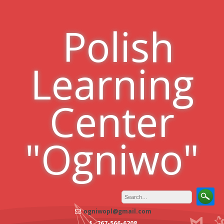
Skip
to
Polish
content
Learning
Center
"Ogniwo"
ogniwopl@gmail.com
267-566-6208