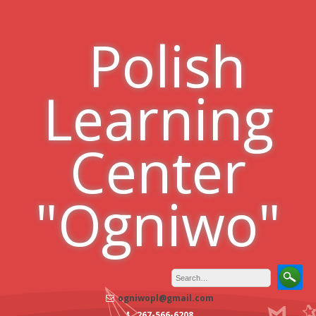
Skip
to
Polish
content
Learning
Center
"Ogniwo"
ogniwopl@gmail.com
267-566-6208