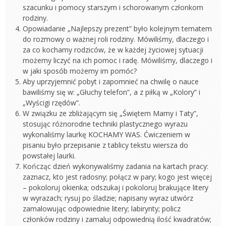
szacunku i pomocy starszym i schorowanym członkom
rodziny.
Opowiadanie „Najlepszy prezent” było kolejnym tematem
do rozmowy o ważnej roli rodziny. Mówiliśmy, dlaczego i
za co kochamy rodziców, że w każdej życiowej sytuacji
możemy liczyć na ich pomoc i radę. Mówiliśmy, dlaczego i
w jaki sposób możemy im pomóc?
Aby uprzyjemnić pobyt i zapomnieć na chwilę o nauce
bawiliśmy się w: „Głuchy telefon”, a z piłką w „Kolory” i
„Wyścigi rzędów”.
W związku ze zbliżającym się „Świętem Mamy i Taty”,
stosując różnorodne techniki plastycznego wyrazu
wykonaliśmy laurkę KOCHAMY WAS. Ćwiczeniem w
pisaniu było przepisanie z tablicy tekstu wiersza do
powstałej laurki.
Kończąc dzień wykonywaliśmy zadania na kartach pracy:
zaznacz, kto jest radosny; połącz w pary; kogo jest więcej
– pokoloruj okienka; odszukaj i pokoloruj brakujące litery
w wyrazach; rysuj po śladzie; napisany wyraz utwórz
zamalowując odpowiednie litery; labirynty; policz
członków rodziny i zamaluj odpowiednią ilość kwadratów;