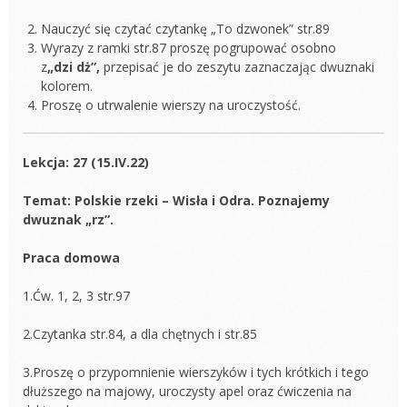
Nauczyć się czytać czytankę „To dzwonek” str.89
Wyrazy z ramki str.87 proszę pogrupować osobno
z
„
dzi dż”,
przepisać je do zeszytu zaznaczając dwuznaki
kolorem.
Proszę o utrwalenie wierszy na uroczystość.
Lekcja: 27 (15.IV.22)
Temat: Polskie rzeki – Wisła i Odra. Poznajemy
dwuznak „rz”.
Praca domowa
1.Ćw. 1, 2, 3 str.97
2.Czytanka str.84, a dla chętnych i str.85
3.Proszę o przypomnienie wierszyków i tych krótkich i tego
dłuższego na majowy, uroczysty apel oraz ćwiczenia na