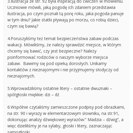
3.Ilustracja ze str. 92 była inspiracją do ćwiczeń w mówieniu.
Uczniowie mówili, jaką pogodę ich zdaniem przedstawia
ilustracja, po czym poznali tą porę roku, jaka pogoda panuje
w tym dniu? Jakie statki pływają po morzu, co robią dzieci,
czym się bawią?
4.Poruszyliśmy też temat bezpieczeństwa zabaw podczas
wakacji. Mówiliśmy, że należy sprawdzić miejsce, w którym
chcemy się bawić, czy jest bezpieczne? Należy
poinformować rodziców o naszym wyborze miejsca
zabaw. Bawimy się pod opieką dorosłych. Unikamy
kontaktów z nieznajomymi i nie przyjmujemy słodyczy od
nieznajomych.
5.Wprowadziliśmy ostatnie litery – ostatnie dwuznaki –
spółgłoski miękkie: dzi – dź
6.Wspólnie czytaliśmy zamieszczone podpisy pod obrazkami,
na str. 90 i wyrazy w elementarzowym słowniku, na str.91,
dokonując analizy dźwiękowej wyrazów:” Madzia – dźwig”, a
więc dzieliliśmy je na sylaby, głoski i litery, zaznaczając
samogłoski.