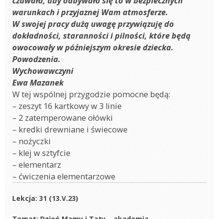
czuwała, aby odbywało się to w bezpiecznych
warunkach i przyjaznej Wam atmosferze.
W swojej pracy dużą uwagę przywiązuję do
dokładności, staranności i pilności, które będą
owocowały w późniejszym okresie dziecka.
Powodzenia.
Wychowawczyni
Ewa Mazanek
W tej wspólnej przygodzie pomocne będą:
– zeszyt 16 kartkowy w 3 linie
– 2 zatemperowane ołówki
– kredki drewniane i świecowe
– nożyczki
– klej w sztyfcie
– elementarz
– ćwiczenia elementarzowe
Lekcja: 31 (13.V.23)
Temat: Dzień Mamy i Taty – akademia.