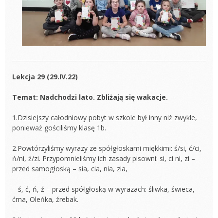
Lekcja 29 (29.IV.22)
Temat: Nadchodzi lato. Zbliżają się wakacje.
1.Dzisiejszy całodniowy pobyt w szkole był inny niż zwykle,
ponieważ gościliśmy klasę 1b.
2.Powtórzyliśmy wyrazy ze spółgłoskami miękkimi: ś/si, ć/ci,
ń/ni, ź/zi. Przypomnieliśmy ich zasady pisowni: si, ci ni, zi –
przed samogłoską – sia, cia, nia, zia,
ś, ć, ń, ź – przed spółgłoską w wyrazach: śliwka, świeca,
ćma, Oleńka, źrebak.