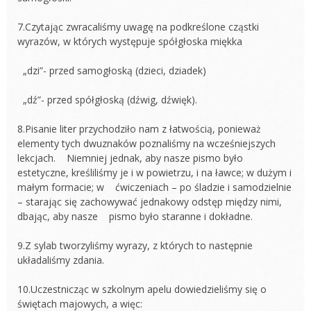
7.Czytając zwracaliśmy uwagę na podkreślone cząstki
wyrazów, w których występuje spółgłoska miękka
„dzi”- przed samogłoską (dzieci, dziadek)
„dź”- przed spółgłoską (dźwig, dźwięk).
8.Pisanie liter przychodziło nam z łatwością, ponieważ
elementy tych dwuznaków poznaliśmy na wcześniejszych
lekcjach. Niemniej jednak, aby nasze pismo było
estetyczne, kreśliliśmy je i w powietrzu, i na ławce; w dużym i
małym formacie; w ćwiczeniach – po śladzie i samodzielnie
– starając się zachowywać jednakowy odstęp między nimi,
dbając, aby nasze pismo było staranne i dokładne.
9.Z sylab tworzyliśmy wyrazy, z których to następnie
układaliśmy zdania.
10.Uczestnicząc w szkolnym apelu dowiedzieliśmy się o
świętach majowych, a więc: