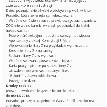
– Swobodne wypowiedzi uczniów na temat wyglądu
zwierząt, które są na ilustracji.
Dzieci poznają jakie dźwięki wydobywa np wąż, wilk itp.
Ponadto, które zwierzęta są niebezpieczne.
– Wspólne omówienie zasad prawidłowego zachowania w
ZOO (nie wolno karmić zwierząt, podchodzić do klatki,
hałasować itp)
– Przerwa śródlekcyjna – pobyt na świeżym powietrzu.
– Apel szkolny z okazji Konstytucji 3 Maja.
– Wprowadzenie litery Z na przykładzie wyrazu zebra.
– Kreślenie litery Z z na tablicy.
– Szukanie litery Z z w wyrazach.
– Wspólne śpiewanie piosenek dziecięcych.
– Karta pracy – pisanie po śladzie litery Z z.
– Utrwalenie dotychczas poznanych liter.
– “Balonik”- zabawa oddechowa.
– Pożegnanie dzieci.
Drodzy rodzice
,
proszę o zwrócenie książek z biblioteki szkolnej
do
05/12/2018.
Ponadto, proszę o uzupełnienie ćwiczeń jeśli dziecko ma
zaległości.