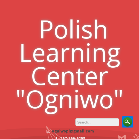
Skip
to
Polish
content
Learning
Center
"Ogniwo"
ogniwopl@gmail.com
267-566-6208