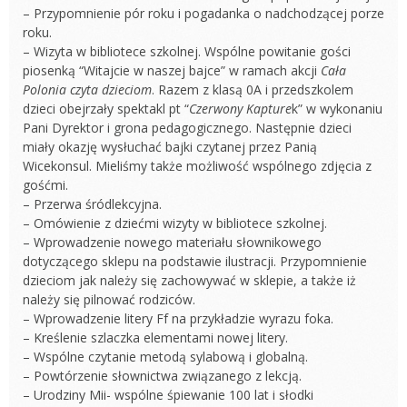
– Przypomnienie pór roku i pogadanka o nadchodzącej porze
roku.
– Wizyta w bibliotece szkolnej. Wspólne powitanie gości
piosenką “Witajcie w naszej bajce” w ramach akcji
Cała
Polonia czyta dzieciom
. Razem z klasą 0A i przedszkolem
dzieci obejrzały spektakl pt “
Czerwony Kapture
k” w wykonaniu
Pani Dyrektor i grona pedagogicznego. Następnie dzieci
miały okazję wysłuchać bajki czytanej przez Panią
Wicekonsul. Mieliśmy także możliwość wspólnego zdjęcia z
gośćmi.
– Przerwa śródlekcyjna.
– Omówienie z dziećmi wizyty w bibliotece szkolnej.
– Wprowadzenie nowego materiału słownikowego
dotyczącego sklepu na podstawie ilustracji. Przypomnienie
dzieciom jak należy się zachowywać w sklepie, a także iż
należy się pilnować rodziców.
– Wprowadzenie litery Ff na przykładzie wyrazu foka.
– Kreślenie szlaczka elementami nowej litery.
– Wspólne czytanie metodą sylabową i globalną.
– Powtórzenie słownictwa związanego z lekcją.
– Urodziny Mii- wspólne śpiewanie 100 lat i słodki