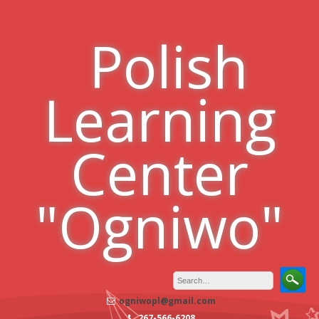
Skip
to
Polish
content
Learning
Center
"Ogniwo"
ogniwopl@gmail.com
267-566-6208