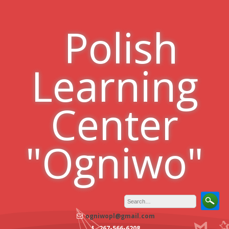
Skip
to
Polish
content
Learning
Center
"Ogniwo"
ogniwopl@gmail.com
267-566-6208