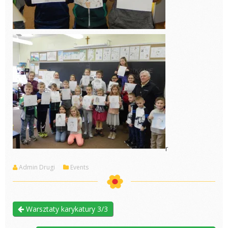
r
Admin Drugi
Events
Warsztaty karykatury 3/3