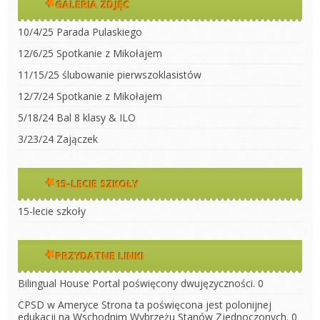
GALERIA ZDJĘĆ
10/4/25 Parada Pulaskiego
12/6/25 Spotkanie z Mikołajem
11/15/25 ślubowanie pierwszoklasistów
12/7/24 Spotkanie z Mikołajem
5/18/24 Bal 8 klasy & ILO
3/23/24 Zajączek
15-LECIE SZKOŁY
15-lecie szkoły
PRZYDATNE LINKI
Bilingual House
Portal poświęcony dwujęzyczności. 0
CPSD w Ameryce
Strona ta poświęcona jest polonijnej
edukacji na Wschodnim Wybrzeżu Stanów Zjednoczonych. 0