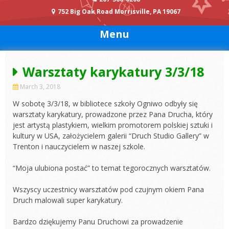
752 Big Oak Road Morrisville, PA 19067
Menu
Warsztaty karykatury 3/3/18
March 3, 2018
W sobotę 3/3/18, w bibliotece szkoły Ogniwo odbyły się
warsztaty karykatury, prowadzone przez Pana Drucha, który
jest artystą plastykiem, wielkim promotorem polskiej sztuki i
kultury w USA, założycielem galerii “Druch Studio Gallery” w
Trenton i nauczycielem w naszej szkole.
“Moja ulubiona postać” to temat tegorocznych warsztatów.
Wszyscy uczestnicy warsztatów pod czujnym okiem Pana
Druch malowali super karykatury.
Bardzo dziękujemy Panu Druchowi za prowadzenie