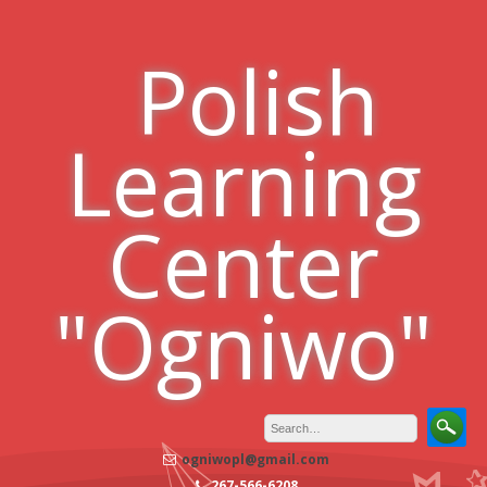
Skip
to
Polish
content
Learning
Center
"Ogniwo"
ogniwopl@gmail.com
267-566-6208