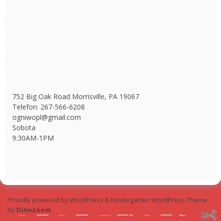
752 Big Oak Road Morrisville, PA 19067
Telefon: 267-566-6208
ogniwopl@gmail.com
Sobota
9:30AM-1PM
Proudly powered by WordPress
&
Kindergarten WordPress Theme
by
Dinozoom
.