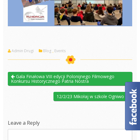
Admin Drugi
Blog
,
Events
Gala Finałowa VIII edycji Polonijnego Filmowego
Konkursu Historycznego Patria Nostra
12/2/23 Mikołaj w szkole Ogniwo
Leave a Reply