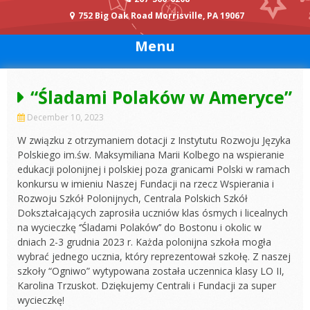
752 Big Oak Road Morrisville, PA 19067
Menu
“Śladami Polaków w Ameryce”
December 10, 2023
W związku z otrzymaniem dotacji z Instytutu Rozwoju Języka
Polskiego im.św. Maksymiliana Marii Kolbego na wspieranie
edukacji polonijnej i polskiej poza granicami Polski w ramach
konkursu w imieniu Naszej Fundacji na rzecz Wspierania i
Rozwoju Szkół Polonijnych, Centrala Polskich Szkół
Dokształcających zaprosiła uczniów klas ósmych i licealnych
na wycieczkę ‘’Śladami Polaków’’ do Bostonu i okolic w
dniach 2-3 grudnia 2023 r. Każda polonijna szkoła mogła
wybrać jednego ucznia, który reprezentował szkołę. Z naszej
szkoły “Ogniwo” wytypowana została uczennica klasy LO II,
Karolina Trzuskot. Dziękujemy Centrali i Fundacji za super
wycieczkę!