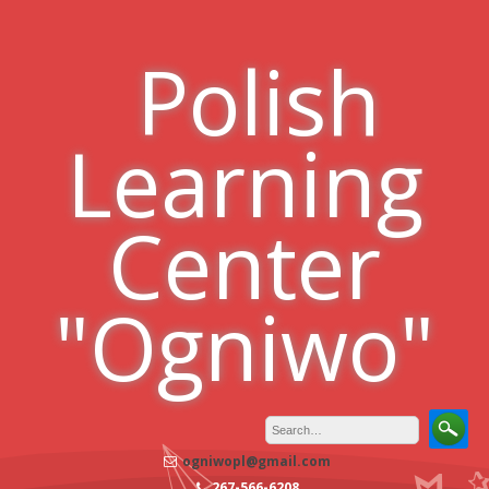
Skip
to
Polish
content
Learning
Center
"Ogniwo"
ogniwopl@gmail.com
267-566-6208