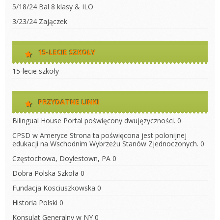
5/18/24 Bal 8 klasy & ILO
3/23/24 Zajączek
15-LECIE SZKOŁY
15-lecie szkoły
PRZYDATNE LINKI
Bilingual House
Portal poświęcony dwujęzyczności. 0
CPSD w Ameryce
Strona ta poświęcona jest polonijnej
edukacji na Wschodnim Wybrzeżu Stanów Zjednoczonych. 0
Częstochowa, Doylestown, PA
0
Dobra Polska Szkoła
0
Fundacja Kosciuszkowska
0
Historia Polski
0
Konsulat Generalny w NY
0