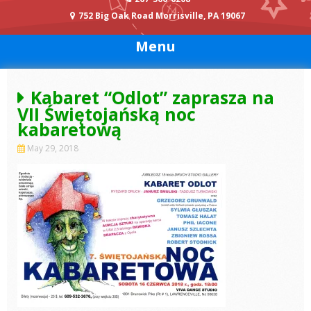
752 Big Oak Road Morrisville, PA 19067
Menu
Kabaret “Odlot” zaprasza na
VII Świętojańską noc
kabaretową
May 29, 2018