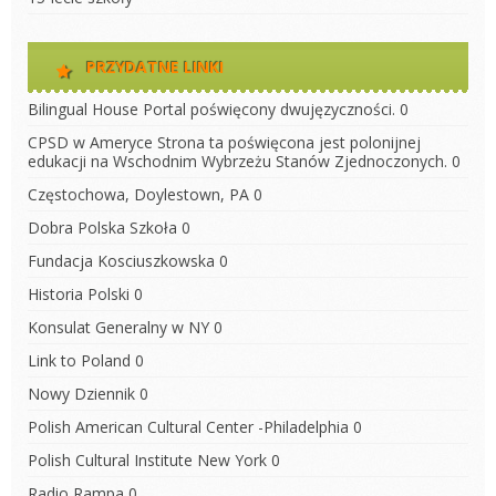
PRZYDATNE LINKI
Bilingual House
Portal poświęcony dwujęzyczności. 0
CPSD w Ameryce
Strona ta poświęcona jest polonijnej
edukacji na Wschodnim Wybrzeżu Stanów Zjednoczonych. 0
Częstochowa, Doylestown, PA
0
Dobra Polska Szkoła
0
Fundacja Kosciuszkowska
0
Historia Polski
0
Konsulat Generalny w NY
0
Link to Poland
0
Nowy Dziennik
0
Polish American Cultural Center -Philadelphia
0
Polish Cultural Institute New York
0
Radio Rampa
0