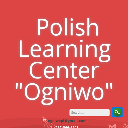
Skip
to
Polish
content
Learning
Center
"Ogniwo"
ogniwopl@gmail.com
267-566-6208