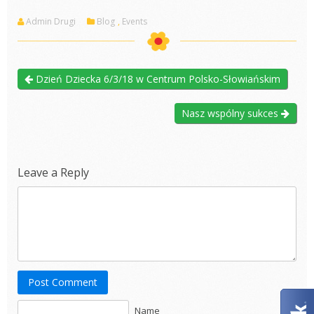
Admin Drugi
Blog
,
Events
Dzień Dziecka 6/3/18 w Centrum Polsko-Słowiańskim
Nasz wspólny sukces
Leave a Reply
Post Comment
Name