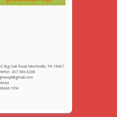
52 Big Oak Road Morrisville, PA 19067
elefon: 267-566-6208
gniwopl@gmail.com
obota
:30AM-1PM