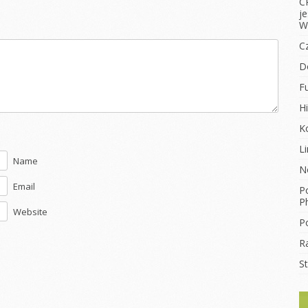
C
j
W
C
D
F
Hi
K
L
Name
N
Email
Po
Ph
Website
Po
R
S