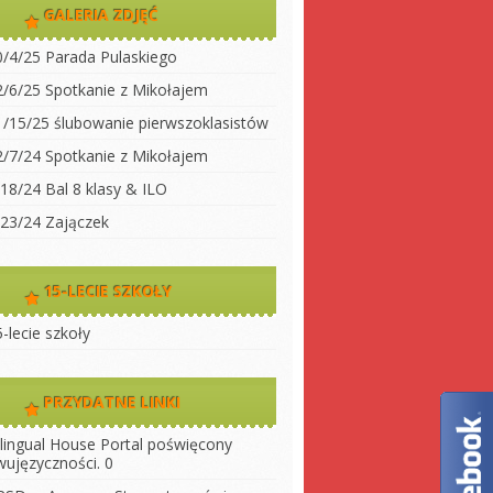
dwujęzyczności
GALERIA ZDJĘĆ
koły
Klasa 2
0/4/25 Parada Pulaskiego
Klasa 3A
ty do
2/6/25 Spotkanie z Mikołajem
Klasa 3 B
1/15/25 ślubowanie pierwszoklasistów
 szkołę
Klasa 4
2/7/24 Spotkanie z Mikołajem
ny
Klasa 5
/18/24 Bal 8 klasy & ILO
szkoły
Klasa 6
/23/24 Zajączek
Klasa 7
Klasa 8
15-LECIE SZKOŁY
LO 1
-lecie szkoły
LO 2
PRZYDATNE LINKI
ilingual House
Portal poświęcony
wujęzyczności. 0