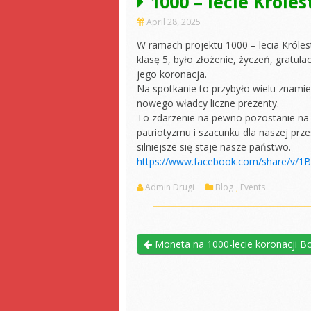
1000 – lecie Króle
April 28, 2025
W ramach projektu 1000 – lecia Król
klasę 5, było złożenie, życzeń, gratul
jego koronacja.
​Na spotkanie to przybyło wielu znamien
nowego władcy liczne prezenty.
​To zdarzenie na pewno pozostanie na
patriotyzmu i szacunku dla naszej przes
silniejsze się staje nasze państwo.
https://www.facebook.com/share/v/
Admin Drugi
Blog
,
Events
Moneta na 1000-lecie koronacji B