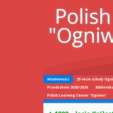
Skip
Polish
to
content
"Ogni
Wiadomości
25-lecie szkoły Ogn
Przedszkole 2025/2026
Bibliotek
25-lecie wpis do
książki
Polish Learning Center “Ogniwo”