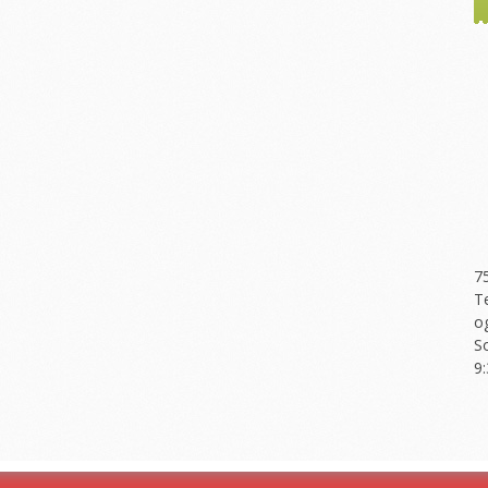
7
T
o
S
9