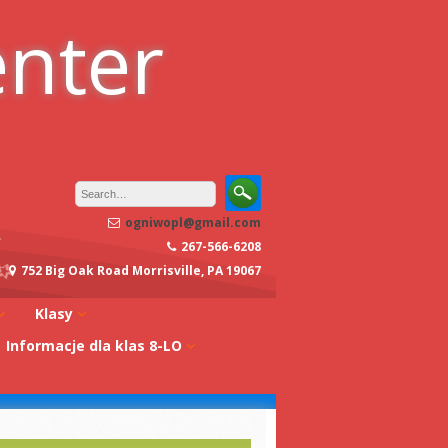
enter
ogniwopl@gmail.com
267-566-6208
752 Big Oak Road Morrisville, PA 19067
Klasy
Informacje dla klas 8-LO
oły
Klasa 0A
Studia w Polsce
dagogiczna
Klasa 0B
Stypendia
Klasa 1A
koły
Egzaminy z
Klasa 1B