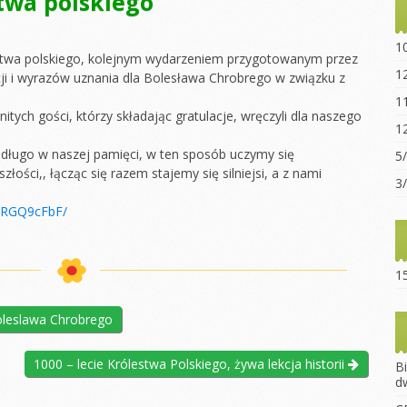
stwa polskiego
Statut sz
“Ogniwo”
1
estwa polskiego, kolejnym wydarzeniem przygotowanym przez
Dokumen
1
acji i wyrazów uznania dla Bolesława Chrobrego w związku z
pobrania
1
itych gości, którzy składając gratulacje, wręczyli dla naszego
Opłaty za
1
Regulami
 długo w naszej pamięci, w ten sposób uczymy się
5
złości,, łącząc się razem stajemy się silniejsi, a z nami
15-lecie 
3
1BRGQ9cFbF/
15
oleslawa Chrobrego
1000 – lecie Królestwa Polskiego, żywa lekcja historii
B
d