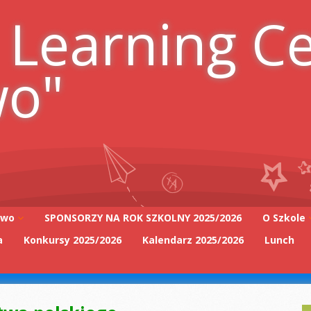
 Learning C
wo"
iwo
SPONSORZY NA ROK SZKOLNY 2025/2026
O Szkole
a
Konkursy 2025/2026
Kalendarz 2025/2026
Lunch
Adres szk
Kadra Pe
2025/2026
Zarząd Sz
2025/2026