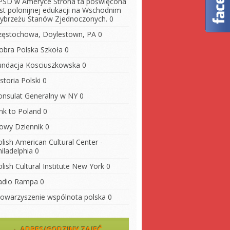
PSD w Ameryce
Strona ta poświęcona
est polonijnej edukacji na Wschodnim
ybrzeżu Stanów Zjednoczonych. 0
zęstochowa, Doylestown, PA
0
obra Polska Szkoła
0
undacja Kosciuszkowska
0
storia Polski
0
onsulat Generalny w NY
0
ink to Poland
0
owy Dziennik
0
lish American Cultural Center -
iladelphia
0
lish Cultural Institute New York
0
adio Rampa
0
towarzyszenie wspólnota polska
0
ADRES/GODZINY ZAJĘĆ