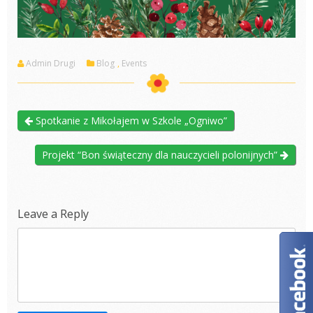
Admin Drugi
Blog
,
Events
Spotkanie z Mikołajem w Szkole „Ogniwo”
Projekt “Bon świąteczny dla nauczycieli polonijnych”
Leave a Reply