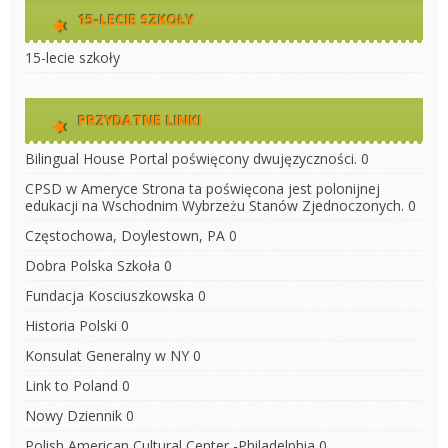
15-LECIE SZKOŁY
15-lecie szkoły
PRZYDATNE LINKI
Bilingual House
Portal poświęcony dwujęzyczności. 0
CPSD w Ameryce
Strona ta poświęcona jest polonijnej
edukacji na Wschodnim Wybrzeżu Stanów Zjednoczonych. 0
Częstochowa, Doylestown, PA
0
Dobra Polska Szkoła
0
Fundacja Kosciuszkowska
0
Historia Polski
0
Konsulat Generalny w NY
0
Link to Poland
0
Nowy Dziennik
0
Polish American Cultural Center -Philadelphia
0