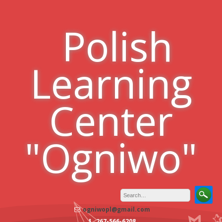
Skip
to
Polish
content
Learning
Center
"Ogniwo"
ogniwopl@gmail.com
267-566-6208