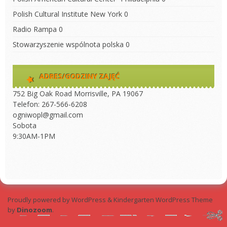
Polish Cultural Institute New York
0
Radio Rampa
0
Stowarzyszenie wspólnota polska
0
ADRES/GODZINY ZAJĘĆ
752 Big Oak Road Morrisville, PA 19067
Telefon: 267-566-6208
ogniwopl@gmail.com
Sobota
9:30AM-1PM
Proudly powered by WordPress
&
Kindergarten WordPress Theme
by
Dinozoom
.