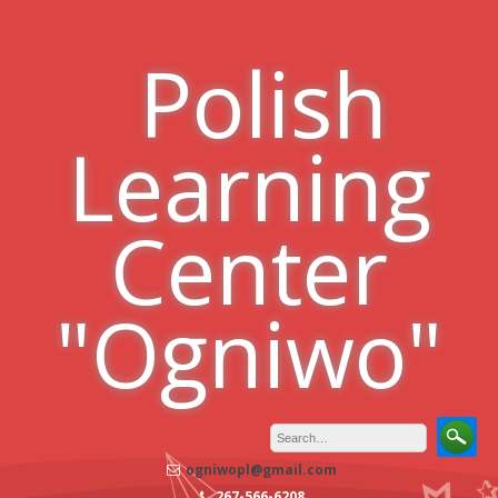
Skip
to
Polish
content
Learning
Center
"Ogniwo"
ogniwopl@gmail.com
267-566-6208