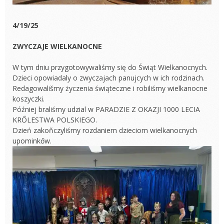
4/19/25
ZWYCZAJE WIELKANOCNE
W tym dniu przygotowywaliśmy się do Świąt Wielkanocnych.
Dzieci opowiadaly o zwyczajach panujcych w ich rodzinach.
Redagowališmy życzenia świąteczne i robiliśmy wielkanocne
koszyczki.
Później braliśmy udzial w PARADZIE Z OKAZJI 1000 LECIA
KRŐLESTWA POLSKIEGO.
Dzień zakoňczyliśmy rozdaniem dzieciom wielkanocnych
upominkőw.