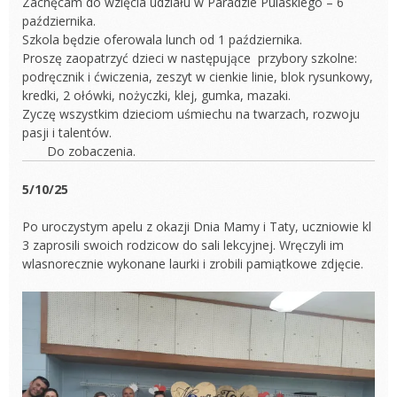
Zachęcam do wzięcia udziału w Paradzie Pulaskiego – 6
października.
Szkola będzie oferowala lunch od 1 października.
Proszę zaopatrzyć dzieci w następujące przybory szkolne:
podręcznik i ćwiczenia, zeszyt w cienkie linie, blok rysunkowy,
kredki, 2 ołówki, nożyczki, klej, gumka, mazaki.
Zyczę wszystkim dzieciom uśmiechu na twarzach, rozwoju
pasji i talentów.
Do zobaczenia.
5/10/25
Po uroczystym apelu z okazji Dnia Mamy i Taty, uczniowie kl
3 zaprosili swoich rodzicow do sali lekcyjnej. Wręczyli im
wlasnorecznie wykonane laurki i zrobili pamiątkowe zdjęcie.