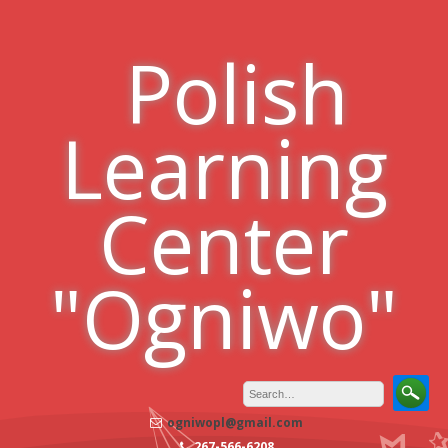
Skip
to
Polish
content
Learning
Center
"Ogniwo"
ogniwopl@gmail.com
267-566-6208