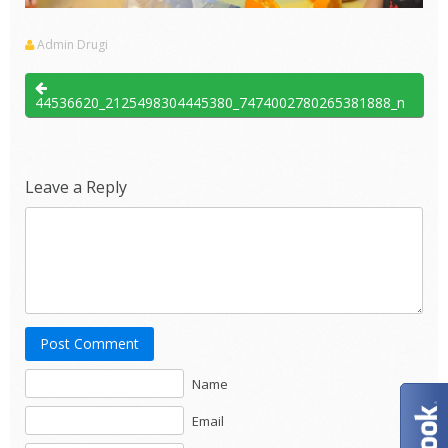
Admin Drugi
44536620_2125498304445380_7474002780265381888_n
Leave a Reply
Post Comment
Name
Email