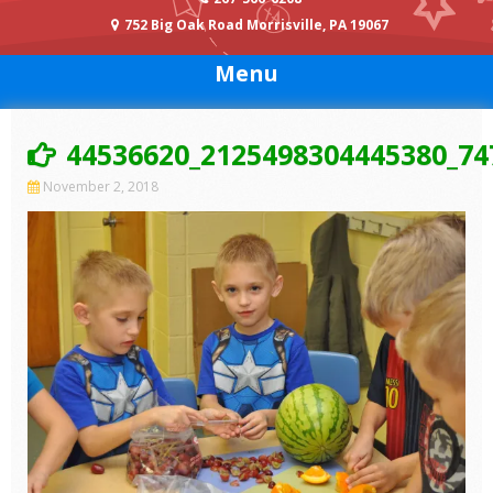
752 Big Oak Road Morrisville, PA 19067
Menu
44536620_2125498304445380_74
November 2, 2018