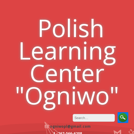
Skip
to
Polish
content
Learning
Center
"Ogniwo"
ogniwopl@gmail.com
267-566-6208